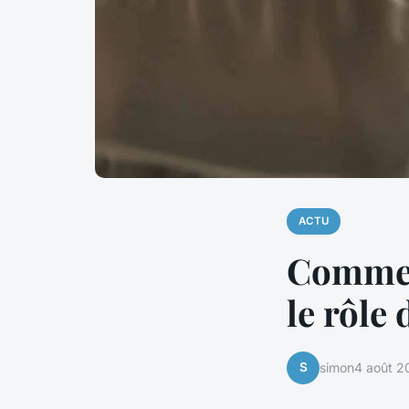
ACTU
Comment
le rôle 
S
simon
4 août 2