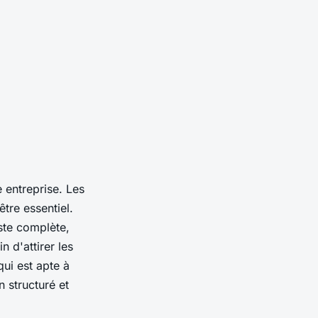
e entreprise. Les
tre essentiel.
ste complète,
n d'attirer les
ui est apte à
n structuré et