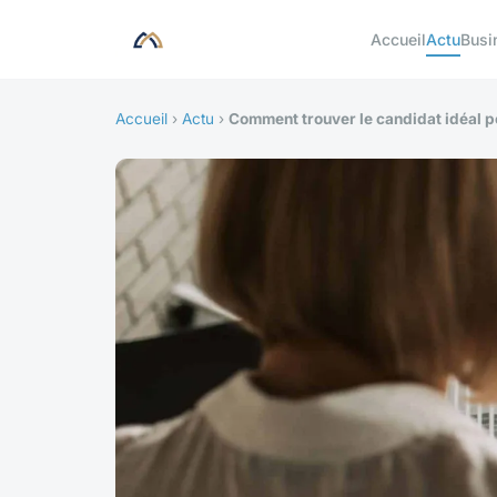
Accueil
Actu
Busi
Accueil
›
Actu
›
Comment trouver le candidat idéal po