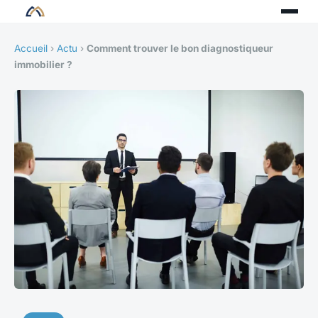
Accueil
›
Actu
›
Comment trouver le bon diagnostiqueur
immobilier ?